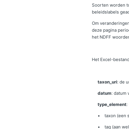
Soorten worden t
beleidslabels geac
Om veranderingen 
deze pagina perio
het NDFF woorde
Het Excel-bestand
taxon_uri
: de 
datum
: datum 
type_element
:
• taxon (een s
• tag (aan welk