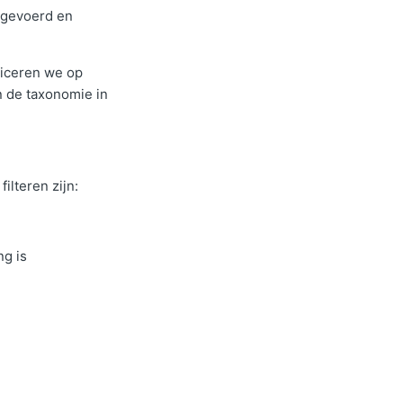
rgevoerd en
liceren we op
n de taxonomie in
ilteren zijn:
ng is